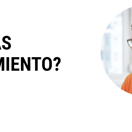
AS
IENTO?