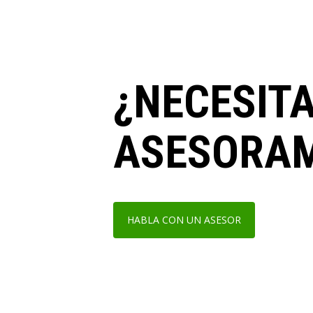
¿NECESIT
ASESORAM
HABLA CON UN ASESOR